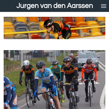
Jurgen van den Aarssen
Ga
direct
naar
de
hoofdinhoud