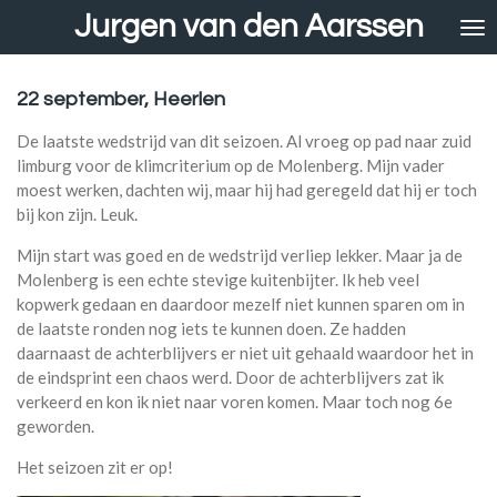
Jurgen van den Aarssen
Ga
direct
naar
de
22 september, Heerlen
hoofdinhoud
De laatste wedstrijd van dit seizoen. Al vroeg op pad naar zuid
limburg voor de klimcriterium op de Molenberg. Mijn vader
moest werken, dachten wij, maar hij had geregeld dat hij er toch
bij kon zijn. Leuk.
Mijn start was goed en de wedstrijd verliep lekker. Maar ja de
Molenberg is een echte stevige kuitenbijter. Ik heb veel
kopwerk gedaan en daardoor mezelf niet kunnen sparen om in
de laatste ronden nog iets te kunnen doen. Ze hadden
daarnaast de achterblijvers er niet uit gehaald waardoor het in
de eindsprint een chaos werd. Door de achterblijvers zat ik
verkeerd en kon ik niet naar voren komen. Maar toch nog 6e
geworden.
Het seizoen zit er op!