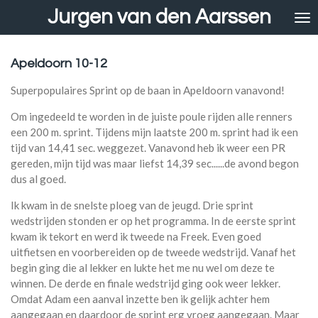
Jurgen van den Aarssen
Ga
direct
naar
de
Apeldoorn 10-12
hoofdinhoud
Superpopulaires Sprint op de baan in Apeldoorn vanavond!
Om ingedeeld te worden in de juiste poule rijden alle renners
een 200 m. sprint. Tijdens mijn laatste 200 m. sprint had ik een
tijd van 14,41 sec. weggezet. Vanavond heb ik weer een PR
gereden, mijn tijd was maar liefst 14,39 sec......de avond begon
dus al goed.
Ik kwam in de snelste ploeg van de jeugd. Drie sprint
wedstrijden stonden er op het programma. In de eerste sprint
kwam ik tekort en werd ik tweede na Freek. Even goed
uitfietsen en voorbereiden op de tweede wedstrijd. Vanaf het
begin ging die al lekker en lukte het me nu wel om deze te
winnen. De derde en finale wedstrijd ging ook weer lekker.
Omdat Adam een aanval inzette ben ik gelijk achter hem
aangegaan en daardoor de sprint erg vroeg aangegaan. Maar