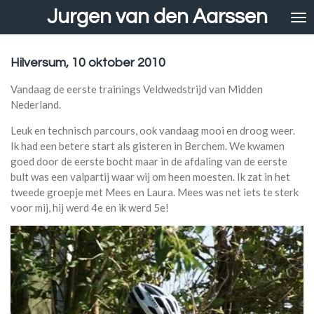
Jurgen van den Aarssen
Ga
direct
naar
de
Hilversum, 10 oktober 2010
hoofdinhoud
Vandaag de eerste trainings Veldwedstrijd van Midden
Nederland.
Leuk en technisch parcours, ook vandaag mooi en droog weer.
Ik had een betere start als gisteren in Berchem. We kwamen
goed door de eerste bocht maar in de afdaling van de eerste
bult was een valpartij waar wij om heen moesten. Ik zat in het
tweede groepje met Mees en Laura. Mees was net iets te sterk
voor mij, hij werd 4e en ik werd 5e!