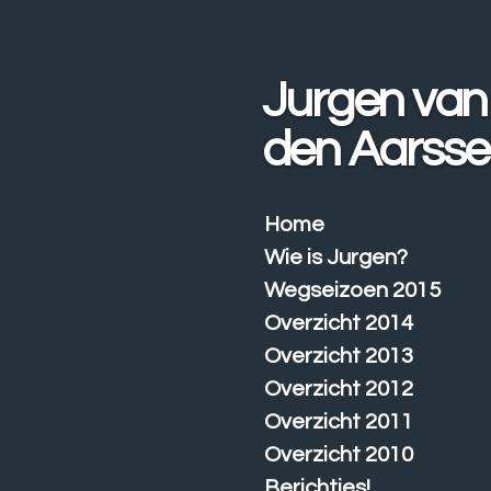
Ga
direct
naar
Jurgen van
de
hoofdinhoud
den Aarss
Home
Wie is Jurgen?
Wegseizoen 2015
Overzicht 2014
Overzicht 2013
Overzicht 2012
Overzicht 2011
Overzicht 2010
Berichtjes!