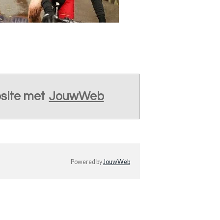
site met
JouwWeb
Powered by
JouwWeb