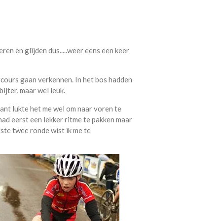
ren en glijden dus.....weer eens een keer
arcours gaan verkennen. In het bos hadden
ijter, maar wel leuk.
jkant lukte het me wel om naar voren te
 had eerst een lekker ritme te pakken maar
tste twee ronde wist ik me te