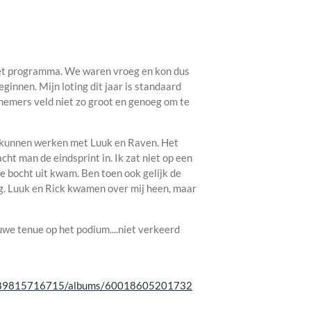
et programma. We waren vroeg en kon dus
ginnen. Mijn loting dit jaar is standaard
lnemers veld niet zo groot en genoeg om te
 kunnen werken met Luuk en Raven. Het
ht man de eindsprint in. Ik zat niet op een
te bocht uit kwam. Ben toen ook gelijk de
ng. Luuk en Rick kwamen over mij heen, maar
euwe tenue op het podium....niet verkeerd
81389815716715/albums/60018605201732