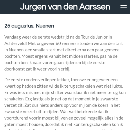
Jurgen van den Aarssen
Ga
direct
naar
de
25 augustus, Nuenen
hoofdinhoud
Vandaag weer de eerste wedstrijd na de Tour de Junior in
Achterveld! Met ongeveer 60 renners stonden we aan de start
in Nuenen, een smalle start met direct erna een paar gemene
bochten. Moest ergens vanuit het midden starten, pas na de
bochten ben ik naar voren gaan rijden en bij de eerste
doorkomst zat ik weer voorin erbij.
De eerste ronden verliepen lekker, toen we er ongeveer een
kwart op hadden zitten wilde ik terug schakelen wat niet lukte.
Er was iets mis met mijn shifter waardoor ik niet meer terug kon
schakelen. Erg lastig als je net op dat moment in je zwaarste
verzet zit. Zat dus niets anders op voor mij om de koers in het
zwaarste verzet uit te rijden. Wat wel betekende dat ik
voortdurend voorin moest blijven en zoveel mogelijk alles in de
gaten moest houden, doordat ik niet kon terugschakelen kon ik