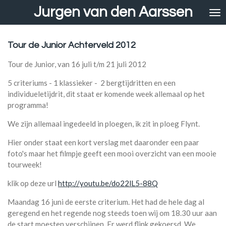
Jurgen van den Aarssen
Ga
direct
naar
de
Tour de Junior Achterveld 2012
hoofdinhoud
Tour de Junior, van 16 juli t/m 21 juli 2012
5 criteriums - 1 klassieker - 2 bergtijdritten en een
individueletijdrit, dit staat er komende week allemaal op het
programma!
We zijn allemaal ingedeeld in ploegen, ik zit in ploeg Flynt.
Hier onder staat een kort verslag met daaronder een paar
foto's maar het filmpje geeft een mooi overzicht van een mooie
tourweek!
klik op deze url
http://youtu.be/do22lL5-88Q
Maandag 16 juni de eerste criterium. Het had de hele dag al
geregend en het regende nog steeds toen wij om 18.30 uur aan
de start moesten verschijnen. Er werd flink gekoersd. We