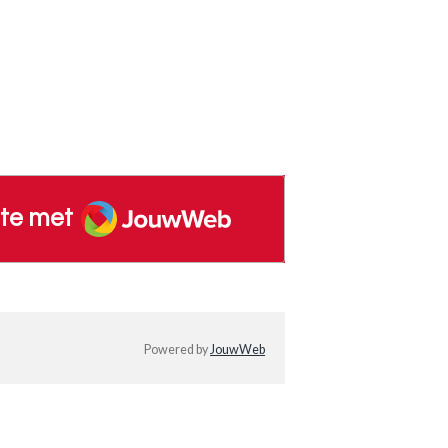
JouwWeb
te met
Powered by
JouwWeb