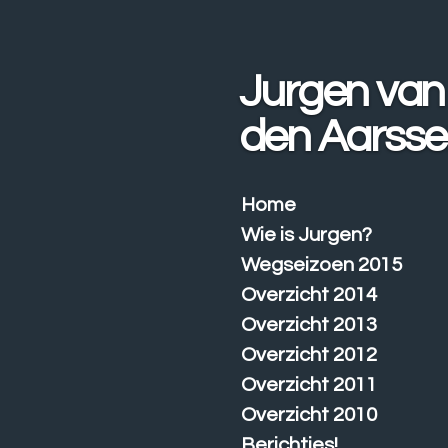
Ga
direct
naar
Jurgen van
de
hoofdinhoud
den Aarss
Home
Wie is Jurgen?
Wegseizoen 2015
Overzicht 2014
Overzicht 2013
Overzicht 2012
Overzicht 2011
Overzicht 2010
Berichtjes!