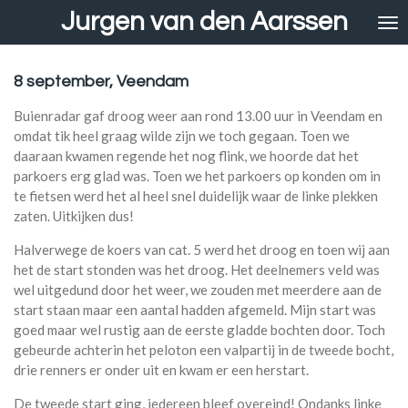
Jurgen van den Aarssen
Ga
direct
naar
de
8 september, Veendam
hoofdinhoud
Buienradar gaf droog weer aan rond 13.00 uur in Veendam en
omdat tik heel graag wilde zijn we toch gegaan. Toen we
daaraan kwamen regende het nog flink, we hoorde dat het
parkoers erg glad was. Toen we het parkoers op konden om in
te fietsen werd het al heel snel duidelijk waar de linke plekken
zaten. Uitkijken dus!
Halverwege de koers van cat. 5 werd het droog en toen wij aan
het de start stonden was het droog. Het deelnemers veld was
wel uitgedund door het weer, we zouden met meerdere aan de
start staan maar een aantal hadden afgemeld. Mijn start was
goed maar wel rustig aan de eerste gladde bochten door. Toch
gebeurde achterin het peloton een valpartij in de tweede bocht,
drie renners er onder uit en kwam er een herstart.
De tweede start ging, iedereen bleef overeind! Ondanks linke