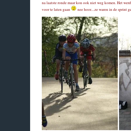
na laatste ronde maar kon ook niet weg komen. Het werd
voor te laten gaan
nee hoor....ze waren in de sprint g