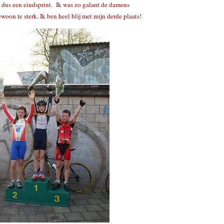
 dus een eindsprint. Ik was zo galant de damens
ewoon te sterk. Ik ben heel blij met mijn derde plaats!