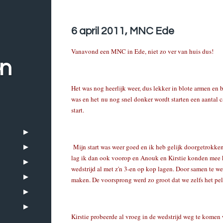
6 april 2011, MNC Ede
Vanavond een MNC in Ede, niet zo ver van huis dus!
en
Het was nog heerlijk weer, dus lekker in blote armen en 
was en het nu nog snel donker wordt starten een aantal 
start.
Mijn start was weer goed en ik heb gelijk doorgetrokken
lag ik dan ook voorop en Anouk en Kirstie konden mee 
wedstrijd al met z'n 3-en op kop lagen. Door samen te 
maken. De voorsprong werd zo groot dat we zelfs het pel
Kirstie probeerde al vroeg in de wedstrijd weg te komen