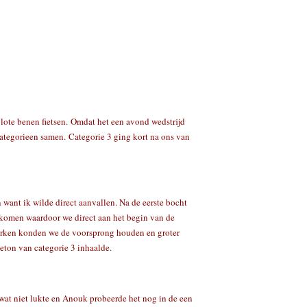
blote benen fietsen. Omdat het een avond wedstrijd
categorieen samen. Categorie 3 ging kort na ons van
 want ik wilde direct aanvallen. Na de eerste bocht
komen waardoor we direct aan het begin van de
werken konden we de voorsprong houden en groter
eton van categorie 3 inhaalde.
 wat niet lukte en Anouk probeerde het nog in de een