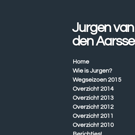
Ga
direct
naar
Jurgen van
de
hoofdinhoud
den Aarss
Home
Wie is Jurgen?
Wegseizoen 2015
Overzicht 2014
Overzicht 2013
Overzicht 2012
Overzicht 2011
Overzicht 2010
Berichtjes!