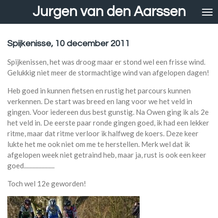
Jurgen van den Aarssen
Ga
direct
naar
de
Spijkenisse, 10 december 2011
hoofdinhoud
Spijkenissen, het was droog maar er stond wel een frisse wind.
Gelukkig niet meer de stormachtige wind van afgelopen dagen!
Heb goed in kunnen fietsen en rustig het parcours kunnen
verkennen. De start was breed en lang voor we het veld in
gingen. Voor iedereen dus best gunstig. Na Owen ging ik als 2e
het veld in. De eerste paar ronde gingen goed, ik had een lekker
ritme, maar dat ritme verloor ik halfweg de koers. Deze keer
lukte het me ook niet om me te herstellen. Merk wel dat ik
afgelopen week niet getraind heb, maar ja, rust is ook een keer
goed.....................
Toch wel 12e geworden!