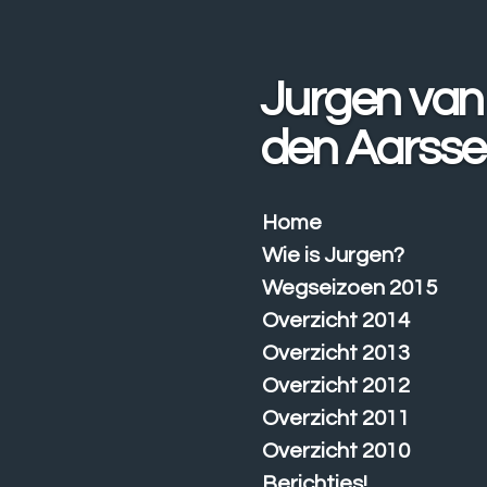
Ga
direct
naar
Jurgen van
de
hoofdinhoud
den Aarss
Home
Wie is Jurgen?
Wegseizoen 2015
Overzicht 2014
Overzicht 2013
Overzicht 2012
Overzicht 2011
Overzicht 2010
Berichtjes!