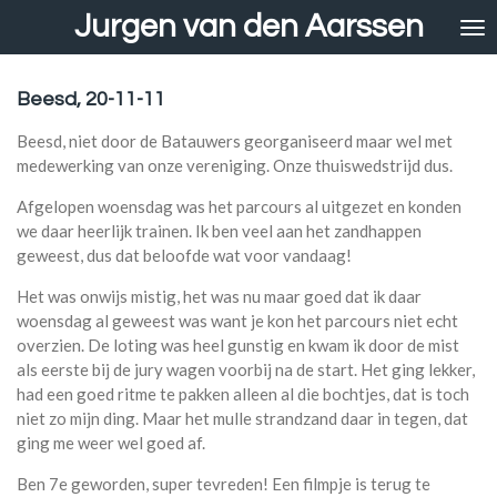
Jurgen van den Aarssen
Ga
direct
naar
de
Beesd, 20-11-11
hoofdinhoud
Beesd, niet door de Batauwers georganiseerd maar wel met
medewerking van onze vereniging. Onze thuiswedstrijd dus.
Afgelopen woensdag was het parcours al uitgezet en konden
we daar heerlijk trainen. Ik ben veel aan het zandhappen
geweest, dus dat beloofde wat voor vandaag!
Het was onwijs mistig, het was nu maar goed dat ik daar
woensdag al geweest was want je kon het parcours niet echt
overzien. De loting was heel gunstig en kwam ik door de mist
als eerste bij de jury wagen voorbij na de start. Het ging lekker,
had een goed ritme te pakken alleen al die bochtjes, dat is toch
niet zo mijn ding. Maar het mulle strandzand daar in tegen, dat
ging me weer wel goed af.
Ben 7e geworden, super tevreden! Een filmpje is terug te