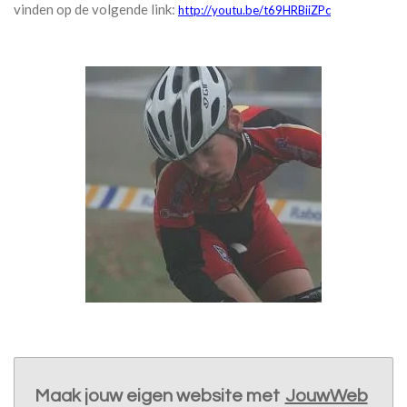
vinden op de volgende link
:
http://youtu.be
/
t69HRBiiZPc
Maak jouw eigen website met
JouwWeb