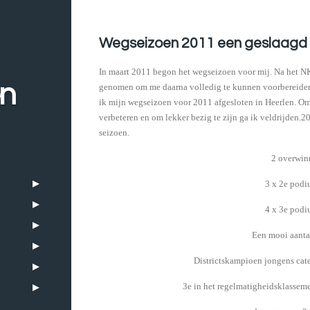
Wegseizoen 2011 een geslaagd
In maart 2011 begon het wegseizoen voor mij. Na het NK
en
genomen om me daarna volledig te kunnen voorbereiden
ik mijn wegseizoen voor 2011 afgesloten in Heerlen. Om
verbeteren en om lekker bezig te zijn ga ik veldrijden.
seizoen.
2 overwin
3 x 2e podi
4 x 3e podi
Een mooi aantal
Districtskampioen jongens cat
3e in het regelmatigheidsklasse