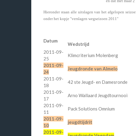
en dat met maar 2
Hieronder staan alle uitslagen van het afgelopen seizoen
onder het kopje "verslagen wegseizoen 2011"
Datum
Wedstrijd
2011-09-
Klimcriterium Molenberg
25
2011-09-
Jeugdronde van Almelo
24
2011-09-
42 ste Jeugd- en Damesronde
18
2011-09-
Arno Wallaard Jeugdtournooi
17
2011-09-
Pack Solutions Omnium
11
2011-09-
jeugdtijdrit
10
2011-09-
Jeugdronde Veendam