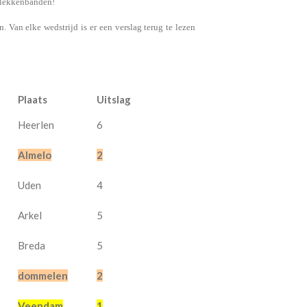
 lekkenbanden!
. Van elke wedstrijd is er een verslag terug te lezen
Plaats
Uitslag
Heerlen
6
Almelo
2
Uden
4
Arkel
5
Breda
5
dommelen
2
Veendam
1