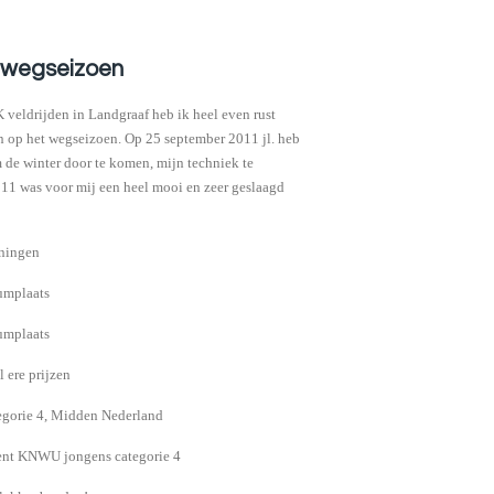
 wegseizoen
 veldrijden in Landgraaf heb ik heel even rust
 op het wegseizoen. Op 25 september 2011 jl. heb
 de winter door te komen, mijn techniek te
2011 was voor mij een heel mooi en zeer geslaagd
ningen
umplaats
umplaats
 ere prijzen
egorie 4, Midden Nederland
ment KNWU jongens categorie 4