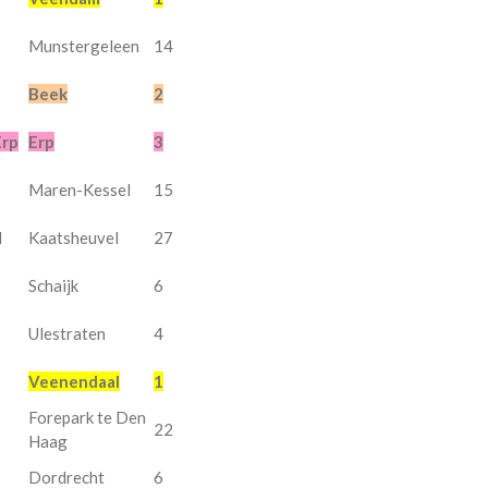
Munstergeleen
14
Beek
2
Erp
Erp
3
Maren-Kessel
15
l
Kaatsheuvel
27
Schaijk
6
Ulestraten
4
Veenendaal
1
Forepark te Den
d
22
Haag
Dordrecht
6