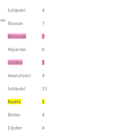
Schijndel
4
van
Bussum
7
Bleiswijk
3
Nijverdal
8
Velden
3
Amersfoort
4
Schijndel
15
Raalte
1
Beilen
4
Eijsden
4