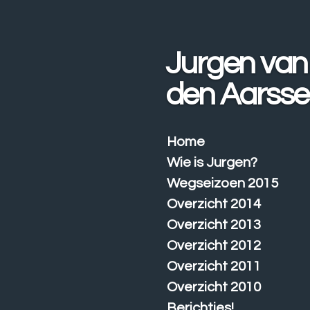
Ga
direct
naar
Jurgen van
de
hoofdinhoud
den Aarss
Home
Wie is Jurgen?
Wegseizoen 2015
Overzicht 2014
Overzicht 2013
Overzicht 2012
Overzicht 2011
Overzicht 2010
Berichtjes!