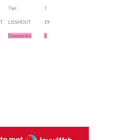
Tiel
7
UT
LIESHOUT
19
Dommelen
3
JouwWeb